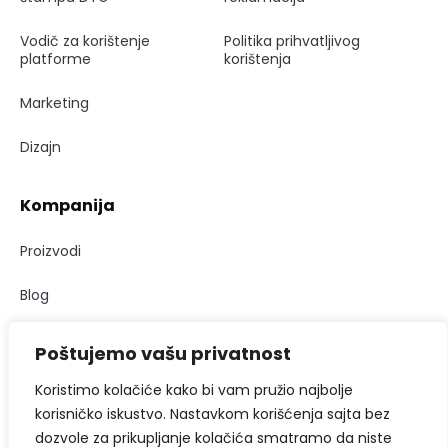
Vodič za korištenje
Politika prihvatljivog
platforme
korištenja
Marketing
Dizajn
Kompanija
Proizvodi
Blog
Kontakt
Poštujemo vašu privatnost
Koristimo kolačiće kako bi vam pružio najbolje
korisničko iskustvo. Nastavkom korišćenja sajta bez
© Brandit Technology doo 2026
dozvole za prikupljanje kolačića smatramo da niste
Politika privatnosti
Politika povrata i reklamacija