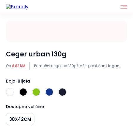
Ceger urban 130g
Od
8.82 KM
Pamučni ceger od 130g/m2 - praktičan i lagan.
Boja:
Bijela
Dostupne veličine
38X42CM