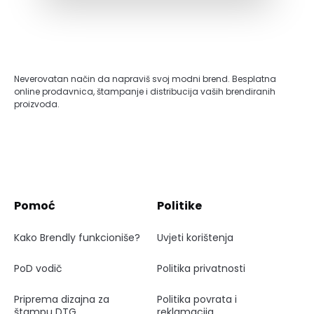
Neverovatan način da napraviš svoj modni brend. Besplatna
online prodavnica, štampanje i distribucija vaših brendiranih
proizvoda.
Pomoć
Politike
Kako Brendly funkcioniše?
Uvjeti korištenja
PoD vodič
Politika privatnosti
Priprema dizajna za
Politika povrata i
štampu DTG
reklamacija