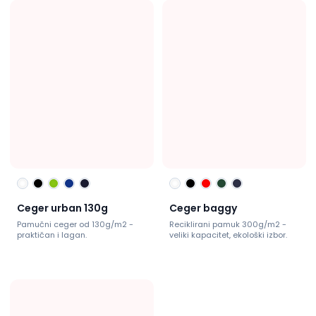
Ceger urban 130g
Ceger baggy
Pamučni ceger od 130g/m2 -
Reciklirani pamuk 300g/m2 -
praktičan i lagan.
veliki kapacitet, ekološki izbor.