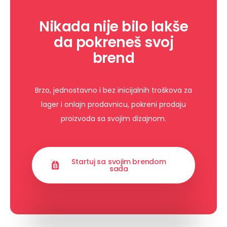
Nikada nije bilo lakše
da pokreneš svoj
brend
Brzo, jednostavno i bez inicijalnih troškova za
lager i onlajn prodavnicu, pokreni prodaju
proizvoda sa svojim dizajnom.
Startuj sa svojim brendom
sada