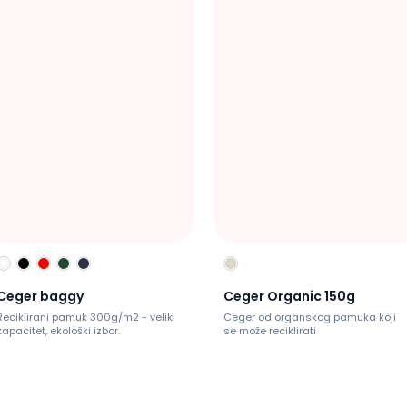
Ceger baggy
Ceger Organic 150g
Reciklirani pamuk 300g/m2 - veliki
Ceger od organskog pamuka koji
kapacitet, ekološki izbor.
se može reciklirati