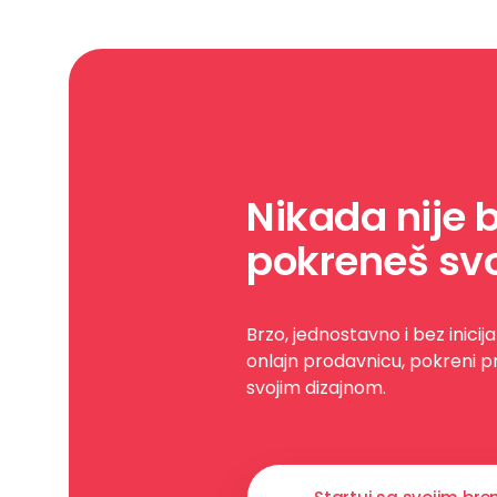
Nikada nije b
pokreneš svo
Brzo, jednostavno i bez inicija
onlajn prodavnicu, pokreni p
svojim dizajnom.