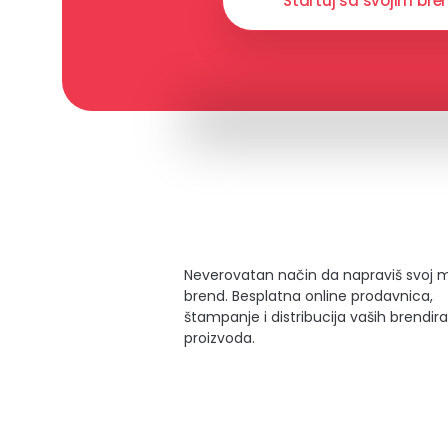
Startuj sa svojim b
Neverovatan način da napraviš svoj 
brend. Besplatna online prodavnica,
štampanje i distribucija vaših brendir
proizvoda.