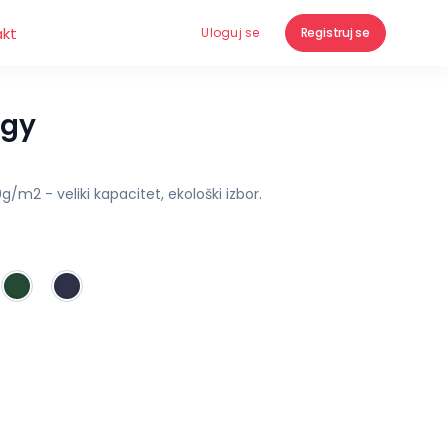
akt
Uloguj se
Registruj se
ggy
/m2 - veliki kapacitet, ekološki izbor.