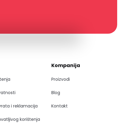
Kompanija
štenja
Proizvodi
ivatnosti
Blog
vrata i reklamacija
Kontakt
ihvatljivog korištenja