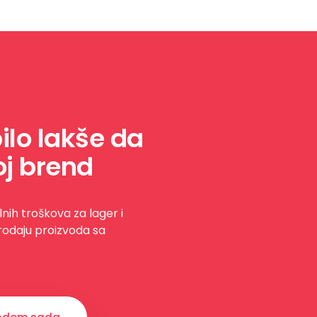
ilo lakše da
j brend
lnih troškova za lager i
rodaju proizvoda sa