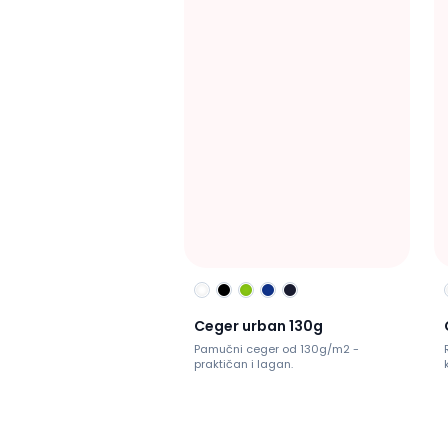
Ceger urban 130g
Pamučni ceger od 130g/m2 -
praktičan i lagan.