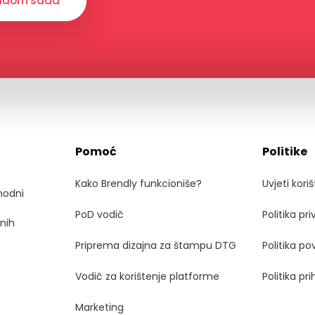
rendom sada
Pomoć
Politike
Kako Brendly funkcioniše?
Uvjeti kori
modni
PoD vodič
Politika pr
anih
Priprema dizajna za štampu DTG
Politika po
Vodič za korištenje platforme
Politika pr
Marketing