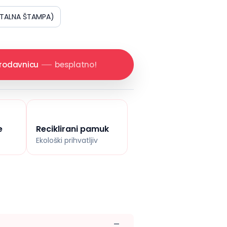
ITALNA ŠTAMPA)
prodavnicu
besplatno!
e
Reciklirani pamuk
Ekološki prihvatljiv