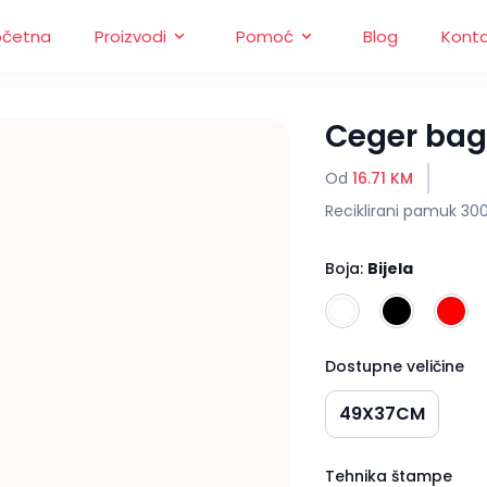
očetna
Proizvodi
Pomoć
Blog
Kont
Ceger ba
Od
16.71 KM
Reciklirani pamuk 300g
Boja:
Bijela
Dostupne veličine
49X37CM
Tehnika štampe