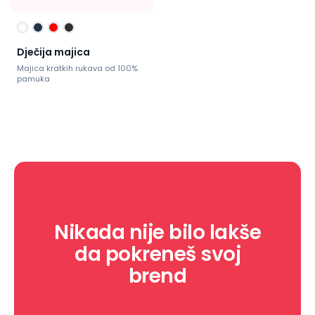
Dječija majica
Majica kratkih rukava od 100%
pamuka
Nikada nije bilo lakše
da pokreneš svoj
brend