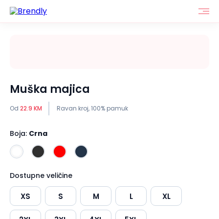
Muška majica
Od
22.9 KM
Ravan kroj, 100% pamuk
Boja:
Crna
Dostupne veličine
XS
S
M
L
XL