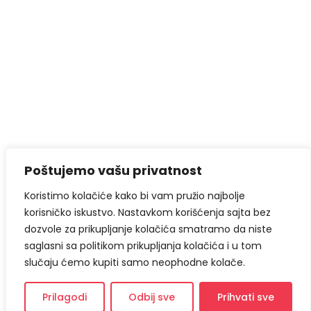
Poštujemo vašu privatnost
Koristimo kolačiće kako bi vam pružio najbolje
korisničko iskustvo. Nastavkom korišćenja sajta bez
dozvole za prikupljanje kolačića smatramo da niste
saglasni sa politikom prikupljanja kolačića i u tom
slučaju ćemo kupiti samo neophodne kolače.
Prilagodi
Odbij sve
Prihvati sve