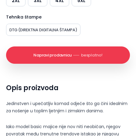
2XL
3XL
4XL
5XL
Tehnika štampe
DTG (DIREKTNA DIGITALNA ŠTAMPA)
Napravi prodavnicu
besplatno!
Opis proizvoda
Jedinstven i upečatljiv komad odjeće što ga čini idealnim
za nošenje u toplim ljetnjim i zimskim danima.
Iako model basic majice nije nov niti neobičan, njegov
povratak među trenutne trendove istakao je njegovu