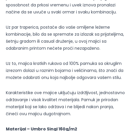
sposobnost da prkosi vremenu i uvek iznova pronalazi
načine da se uvuče u svaki ormar i svaku kombinaciju.
Uz par traperica, postaće dio vaše omiljene ležerne
kombinacije, bilo da se spremate za izlazak sa prijateljima,
šetnju gradom ili casual druženje, u ovoj majici sa
odabranim printom nećete proći nezapaženo.
Uz to, majica kratkih rukava od 100% pamuka sa okruglim
izrezom dolazi u raznim bojama i veličinama, što znači da
možete odabrati onu koja najbolje odgovara vašem stilu.
Karakteristike ove majice uključuju izdržljivost, jednostavno
održavanje i visok kvalitet materijala. Pamuk je prirodan
materijal koji se lako održava i ne blijedi nakon pranja,
čineći ovu majicu dugotrajnom.
Materijal – Umbro Singl 160g/m2