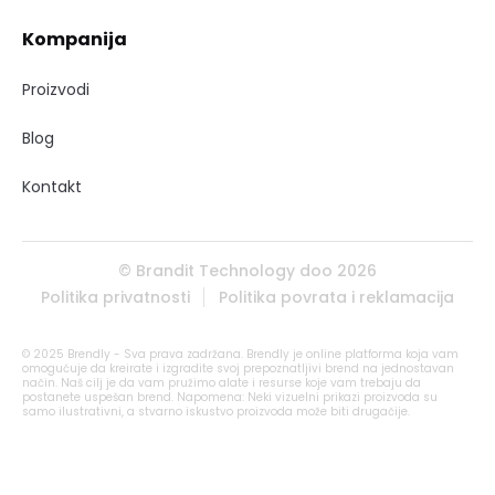
Kompanija
Proizvodi
Blog
Kontakt
© Brandit Technology doo 2026
Politika privatnosti
Politika povrata i reklamacija
© 2025 Brendly - Sva prava zadržana. Brendly je online platforma koja vam
omogućuje da kreirate i izgradite svoj prepoznatljivi brend na jednostavan
način. Naš cilj je da vam pružimo alate i resurse koje vam trebaju da
postanete uspešan brend. Napomena: Neki vizuelni prikazi proizvoda su
samo ilustrativni, a stvarno iskustvo proizvoda može biti drugačije.