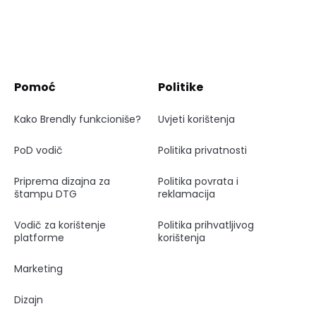
Pomoć
Politike
Kako Brendly funkcioniše?
Uvjeti korištenja
PoD vodič
Politika privatnosti
Priprema dizajna za
Politika povrata i
štampu DTG
reklamacija
Vodič za korištenje
Politika prihvatljivog
platforme
korištenja
Marketing
Dizajn