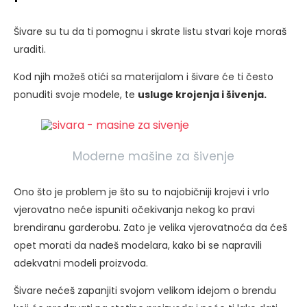
Šivare su tu da ti pomognu i skrate listu stvari koje moraš
uraditi.
Kod njih možeš otići sa materijalom i šivare će ti često
ponuditi svoje modele, te
usluge krojenja i šivenja.
Moderne mašine za šivenje
Ono što je problem je što su to najobičniji krojevi i vrlo
vjerovatno neće ispuniti očekivanja nekog ko pravi
brendiranu garderobu. Zato je velika vjerovatnoća da ćeš
opet morati da nađeš modelara, kako bi se napravili
adekvatni modeli proizvoda.
Šivare nećeš zapanjiti svojom velikom idejom o brendu