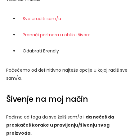
Sve uraditi sam/a
Pronaći partnera u obliku šivare
Odabrati Brendly
Počećemo od definitivno najteže opcije u kojoj radiš sve
sam/a.
Šivenje na moj način
Pođimo od toga da sve želiš sam/a i
da nećeš da
preskačeš korake u pravljenju/šivenju svog
proizvoda.