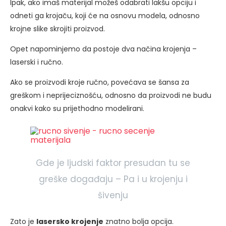
Ipak, ako imaš materijal možeš odabrati lakšu opciju i
odneti ga krojaču, koji će na osnovu modela, odnosno
krojne slike skrojiti proizvod.
Opet napominjemo da postoje dva načina krojenja –
laserski i ručno.
Ako se proizvodi kroje ručno, povećava se šansa za
greškom i neprijeciznošću, odnosno da proizvodi ne budu
onakvi kako su prijethodno modelirani.
Gde je ljudski faktor presudan tu se
greške događaju – Pa i u krojenju i
šivenju
Zato je
lasersko krojenje
znatno bolja opcija.