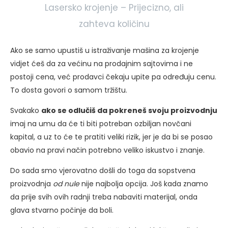
Lasersko krojenje – Prijecizno, ali
zahteva količinu
Ako se samo upustiš u istraživanje mašina za krojenje
vidjet ćeš da za većinu na prodajnim sajtovima i ne
postoji cena, već prodavci čekaju upite pa određuju cenu.
To dosta govori o samom tržištu.
Svakako
ako se odlučiš da pokreneš svoju proizvodnju
imaj na umu da će ti biti potreban ozbiljan novčani
kapital, a uz to će te pratiti veliki rizik, jer je da bi se posao
obavio na pravi način potrebno veliko iskustvo i znanje.
Do sada smo vjerovatno došli do toga da sopstvena
proizvodnja
od nule
nije najbolja opcija. Još kada znamo
da prije svih ovih radnji treba nabaviti materijal, onda
glava stvarno počinje da boli.