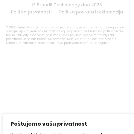
© Brandit Technology doo 2026
Politika privatnosti
Politika povrata i reklamacija
© 2025 Brendly - Sva prava zadržana. Brendly je online platforma koja vam
omogućuje da kreirate i izgradite svoj prepoznatljivi brend na jednostavan
način. Naš cilj je da vam pružimo alate i resurse koje vam trebaju da
postanete uspešan brend. Napomena: Neki vizuelni prikazi proizvoda su
samo ilustrativni, a stvarno iskustvo proizvoda može biti drugačije.
Poštujemo vašu privatnost