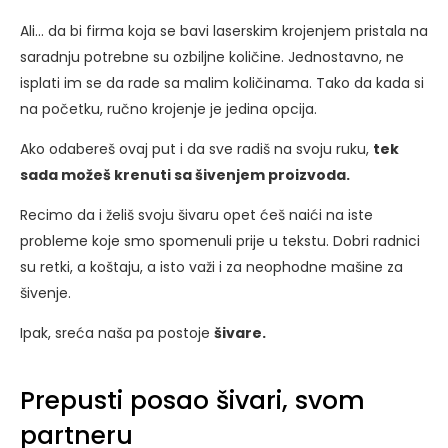
Ali… da bi firma koja se bavi laserskim krojenjem pristala na
saradnju potrebne su ozbiljne količine. Jednostavno, ne
isplati im se da rade sa malim količinama. Tako da kada si
na početku, ručno krojenje je jedina opcija.
Ako odabereš ovaj put i da sve radiš na svoju ruku,
tek
sada možeš krenuti sa šivenjem proizvoda.
Recimo da i želiš svoju šivaru opet ćeš naići na iste
probleme koje smo spomenuli prije u tekstu. Dobri radnici
su retki, a koštaju, a isto važi i za neophodne mašine za
šivenje.
Ipak, sreća naša pa postoje
šivare.
Prepusti posao šivari, svom
partneru