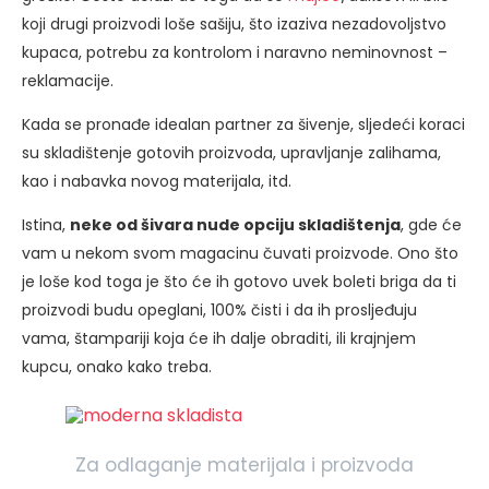
koji drugi proizvodi loše sašiju, što izaziva nezadovoljstvo
kupaca, potrebu za kontrolom i naravno neminovnost –
reklamacije.
Kada se pronađe idealan partner za šivenje, sljedeći koraci
su skladištenje gotovih proizvoda, upravljanje zalihama,
kao i nabavka novog materijala, itd.
Istina,
neke od šivara nude opciju skladištenja
, gde će
vam u nekom svom magacinu čuvati proizvode. Ono što
je loše kod toga je što će ih gotovo uvek boleti briga da ti
proizvodi budu opeglani, 100% čisti i da ih prosljeđuju
vama, štampariji koja će ih dalje obraditi, ili krajnjem
kupcu, onako kako treba.
Za odlaganje materijala i proizvoda