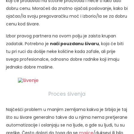
koji će prodavati na stotine proizvoda i neće ti lako dati
dobru cenu. Moraćeš da znatno ojačaš poslovanje, kako bi
ojačao/la svoju pregovaračku moć i izborio/la se za dobru
cenu kod šivare.
Izbor pravog partnera na ovom polju je zaista krupan
zadatak. Potrebno je
naći pouzdanu šivaru
, koja će biti
tu pri ruci da došije neke količine kada zafale, ali prije
svega profesionalce, odnosno dobre radnike koji imaju
jednako dobre mašine.
Proces šivenja
Najčešći problem u manjim zemljama kakva je Srbija je taj
što su šivare generalno takve da u njima nema pretjerane
automatizacije i oslanjaju se na ljude, a gde su ljudi, tu su
greške. Često dolazi do toga da se
majice
/duksevi ili bilo