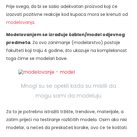
Prije svega, da bi se sašio adekvatan proizvod koji će
izazvati pozitivne reakcije kod kupaca mora se krenuti od
modelovanja
.
Modelovanjem se izrađuje šablon/model odjevnog
predmeta
. Za ovo zanimanje (modelarstvo) postoje
fakulteti koji traju 4 godine, što ukazuje na kompleksnost
toga čime se modelari bave.
Mnogi su se opekli kada su mislili da
mogu sami da modeluju
Za to je potrebno istražiti tržište, trendove, materijale, a
zatim prijeći na testiranje različitih modela. Osim ako nisi
modelar, a nećeš da preskačeš korake, ovo će te koštati.