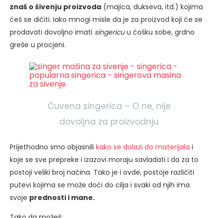
znaš o šivenju proizvoda
(majica, dukseva, itd.) kojima
ćeš se dičiti. Iako mnogi misle da je za proizvod koji će se
prodavati dovoljno imati
singericu
u ćošku sobe, grdno
greše u procjeni.
Čuvena singerica – O ne, nije
dovoljna za proizvodnju
Prijethodno smo objasnili
kako se dolazi do materijala
i
koje se sve prepreke i izazovi moraju savladati i da za to
postoji veliki broj načina. Tako je i ovde, postoje različiti
putevi kojima se može doći do cilja i svaki od njih ima
svoje
prednosti i mane.
Tako da možeš: