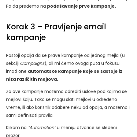
Pa da pređemo na
podešavanje prve kampanje.
Korak 3 – Pravljenje email
kampanje
Postoji opcija da se prave kampanje od jednog mejla (u
sekciji
Campaigns
), ali mi ćemo ovoga puta u fokusu
imati one
automatske kampanje koje se sastoje iz
niza različitih mejlova.
Za ove kampanje možemo odrediti uslove pod kojima se
mejlovi šalju. Tako se mogu slati mejlovi u određeno
vreme, ili ako korisnik odabere neku od opcija, a možemo i
sami definisati pravila.
Klikom na
“Automation”
u meniju otvoriće se sledeći
prozor: