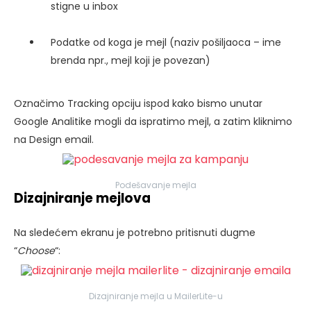
stigne u inbox
Podatke od koga je mejl (naziv pošiljaoca – ime
brenda npr., mejl koji je povezan)
Označimo Tracking opciju ispod kako bismo unutar
Google Analitike mogli da ispratimo mejl, a zatim kliknimo
na Design email.
Podešavanje mejla
Dizajniranje mejlova
Na sledećem ekranu je potrebno pritisnuti dugme
“
Choose
“:
Dizajniranje mejla u MailerLite-u