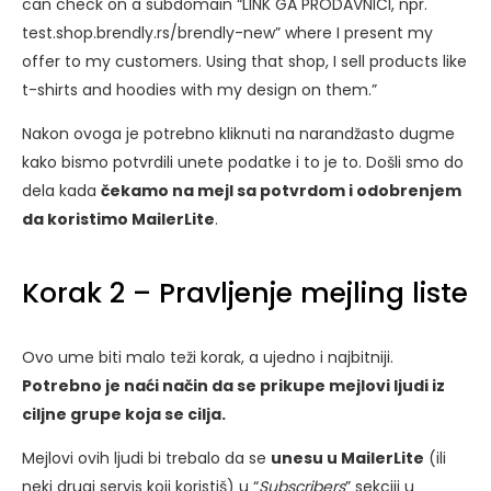
can check on a subdomain “LINK GA PRODAVNICI, npr.
test.shop.brendly.rs/brendly-new” where I present my
offer to my customers. Using that shop, I sell products like
t-shirts and hoodies with my design on them.”
Nakon ovoga je potrebno kliknuti na narandžasto dugme
kako bismo potvrdili unete podatke i to je to. Došli smo do
dela kada
čekamo na mejl sa potvrdom i odobrenjem
da koristimo MailerLite
.
Korak 2 – Pravljenje mejling liste
Ovo ume biti malo teži korak, a ujedno i najbitniji.
Potrebno je naći način da se prikupe mejlovi ljudi iz
ciljne grupe koja se cilja.
Mejlovi ovih ljudi bi trebalo da se
unesu u MailerLite
(ili
neki drugi servis koji koristiš) u “
Subscribers
” sekciji u