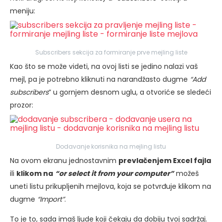
meniju:
Subscribers sekcija za formiranje prve mejling liste
Kao što se može videti, na ovoj listi se jedino nalazi vaš
mejl, pa je potrebno kliknuti na narandžasto dugme
“Add
subscribers
” u gornjem desnom uglu, a otvoriće se sledeći
prozor:
Dodavanje korisnika na mejling listu
Na ovom ekranu jednostavnim
prevlačenjem Excel fajla
ili
klikom na
“or select it from your computer”
možeš
uneti listu prikupljenih mejlova, koja se potvrđuje klikom na
dugme
“Import”
.
To je to, sada imaš ljude koji čekaju da dobiju tvoj sadržaj.