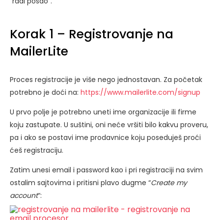
“radi posao”.
Korak 1 – Registrovanje na
MailerLite
Proces registracije je više nego jednostavan. Za početak
potrebno je doći na:
https://www.mailerlite.com/signup
U prvo polje je potrebno uneti ime organizacije ili firme
koju zastupate. U suštini, oni neće vršiti bilo kakvu proveru,
pa i ako se postavi ime prodavnice koju poseduješ proći
ćeš registraciju.
Zatim unesi email i password kao i pri registraciji na svim
ostalim sajtovima i pritisni plavo dugme “
Create my
account
“: