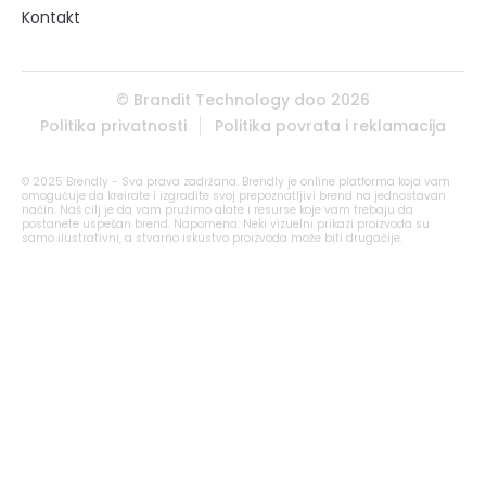
Kontakt
© Brandit Technology doo 2026
Politika privatnosti
Politika povrata i reklamacija
© 2025 Brendly - Sva prava zadržana. Brendly je online platforma koja vam
omogućuje da kreirate i izgradite svoj prepoznatljivi brend na jednostavan
način. Naš cilj je da vam pružimo alate i resurse koje vam trebaju da
postanete uspešan brend. Napomena: Neki vizuelni prikazi proizvoda su
samo ilustrativni, a stvarno iskustvo proizvoda može biti drugačije.