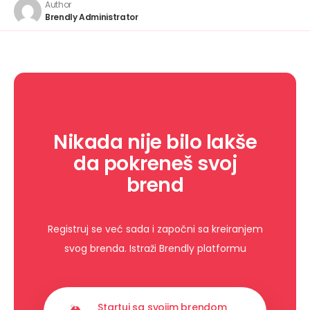
Author
Brendly Administrator
Nikada nije bilo lakše
da pokreneš svoj
brend
Registruj se već sada i započni sa kreiranjem
svog brenda. Istraži Brendly platformu
Startuj sa svojim brendom