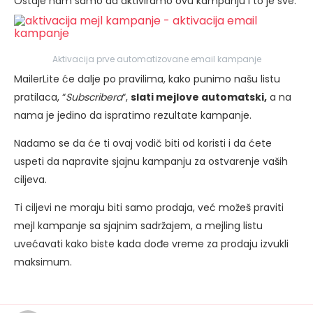
Ostaje nam samo da aktiviramo ovu kampanju i to je sve:
Aktivacija prve automatizovane email kampanje
MailerLite će dalje po pravilima, kako punimo našu listu
pratilaca, “
Subscribera
“,
slati mejlove automatski,
a na
nama je jedino da ispratimo rezultate kampanje.
Nadamo se da će ti ovaj vodič biti od koristi i da ćete
uspeti da napravite sjajnu kampanju za ostvarenje vaših
ciljeva.
Ti ciljevi ne moraju biti samo prodaja, već možeš praviti
mejl kampanje sa sjajnim sadržajem, a mejling listu
uvećavati kako biste kada dođe vreme za prodaju izvukli
maksimum.