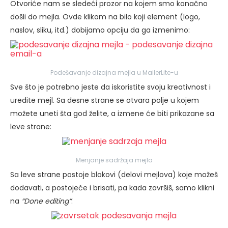
Otvoriće nam se sledeći prozor na kojem smo konačno
došli do mejla. Ovde klikom na bilo koji element (logo,
naslov, sliku, itd.) dobijamo opciju da ga izmenimo:
Podešavanje dizajna mejla u MailerLite-u
Sve što je potrebno jeste da iskoristite svoju kreativnost i
uredite mejl. Sa desne strane se otvara polje u kojem
možete uneti šta god želite, a izmene će biti prikazane sa
leve strane:
Menjanje sadržaja mejla
Sa leve strane postoje blokovi (delovi mejlova) koje možeš
dodavati, a postojeće i brisati, pa kada završiš, samo klikni
na
“Done editing”
: