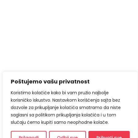
Poštujemo vašu privatnost
Koristimo kolačiće kako bi vam pružio najbolje
korisničko iskustvo. Nastavkom korišćenja sajta bez
dozvole za prikupljanje kolačića smatramo da niste
saglasni sa politikom prikupljanja kolačića i u tom
slučaju ćemo kupiti samo neophodne kolače.
Prilagodi
Odbij sve
Prihvati sve