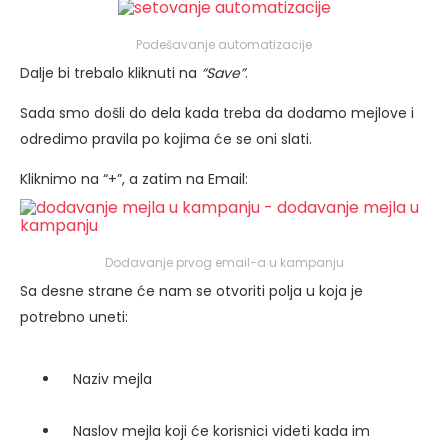
Podešavanje automatizacije
Dalje bi trebalo kliknuti na
“Save”
.
Sada smo došli do dela kada treba da dodamo mejlove i
odredimo pravila po kojima će se oni slati.
Kliknimo na “+”, a zatim na Email:
Dodavanje prvog email-a u kampanju
Sa desne strane će nam se otvoriti polja u koja je
potrebno uneti:
Naziv mejla
Naslov mejla koji će korisnici videti kada im