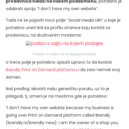
prodavnica nalazi na našem poddomenu
, potrebno je
odabrati opciju “I don't have my own website”.
Tada će se pojaviti novo polje “
Social media URL
” u koje je
potrebno uneti link ka profilu stranice koju koristiš za
prodavnicu, na društvenim mrežama:
Podaci o sajtu na sa kojeg prodaješ
U treće polje je potrebno opisati upravo to da koristiš
Brendly Print on Demand platformu
i da zato nemaš svoj
domen.
Naš predlog: Iskoristi našu generičku poruku, uz to je
prilagodi, tj. izmeni je na mestima gde je potrebno:
“I don't have my own website because my business is
going over Print on Demand platform called Brendly
(brendly.rs/brendly-new). I am the owner of a shop you