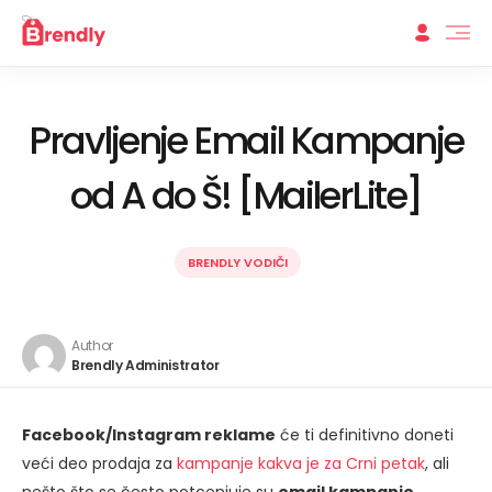
Pravljenje Email Kampanje
od A do Š! [MailerLite]
BRENDLY VODIČI
Author
Brendly Administrator
Facebook/Instagram reklame
će ti definitivno doneti
veći deo prodaja za
kampanje kakva je za Crni petak
, ali
nešto što se često potcenjuje su
email kampanje.