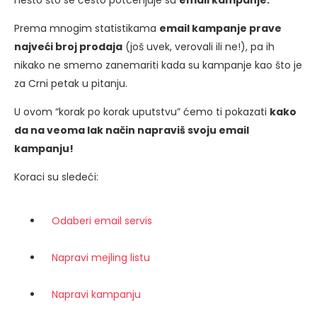
Prema mnogim statistikama
email kampanje prave
najveći broj prodaja
(još uvek, verovali ili ne!), pa ih
nikako ne smemo zanemariti kada su kampanje kao što je
za Crni petak u pitanju.
U ovom “korak po korak uputstvu” ćemo ti pokazati
kako
da na veoma lak način napraviš svoju email
kampanju!
Koraci su sledeći:
Odaberi email servis
Napravi mejling listu
Napravi kampanju