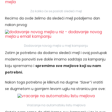
Za koliko će se poslati sledeći mejl
Recimo da ovde želimo da sledeći mejl pošaljemo dan
nakon prvog:
Dodavanje novog mejla u mejl kampanju
Zatim je potrebno da dodamo sledeći mejl i ovaj postupak
možemo ponoviti sve dokle imamo sadržaja za kampanju
koju spremamo i
spremimo sve mejlove koji su nam
potrebni.
Nakon toga potrebno je kliknuti na dugme
“Save”
i vratiti
se dugmetom u gornjem levom uglu na stranicu pre ove:
Vraćanje na automatsku listu mejlova