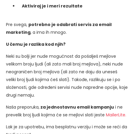
Aktiviraj je i meri rezultate
Pre svega,
potrebno je odabrati servis za email
marketing
, a ima ih mnogo.
U čemu je razlika kod njih?
Neki su bolji jer nude mogućnost da pošalješ mejlove
velikom broju ljudi (ali zato mali broj mejlova), neki nude
neograničen broj mejlova (ali zato ne daju da uneseš
veliki broj ljudi kojima ćeš slati). Takođe, razlikuju se i po
složenosti, gde određeni servisi nude napredne opcije, koje
drugi nemaju.
Naša preporuka,
za jednostavnu email kampanju
i ne
prevelik broj ljudi kojima će se mejlovi slati jeste
MailerLite.
Lak je za upotrebu, ima besplatnu verziju i može se reći da