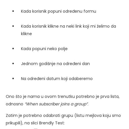
Kada korisnik popuni određenu formu
Kada korisnik klikne na neki link koji mi želimo da
klikne
Kada popuni neko polje
Jednom godišnje na određeni dan
Na određeni datum koji odaberemo
Ono što je nama u ovom trenutku potrebno je prva lista,
odnosno
“When subscriber joins a group”
.
Zatim je potrebno odabrati grupu (listu mejlova koju smo
prikupili), na slici Brendly Test: