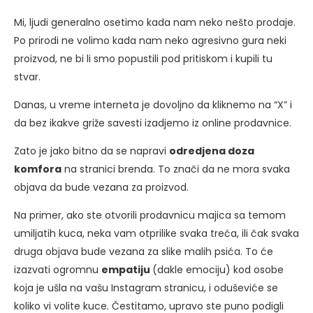
Mi, ljudi generalno osetimo kada nam neko nešto prodaje.
Po prirodi ne volimo kada nam neko agresivno gura neki
proizvod, ne bi li smo popustili pod pritiskom i kupili tu
stvar.
Danas, u vreme interneta je dovoljno da kliknemo na “X” i
da bez ikakve griže savesti izadjemo iz online prodavnice.
Zato je jako bitno da se napravi
odredjena doza
komfora
na stranici brenda. To znači da ne mora svaka
objava da bude vezana za proizvod.
Na primer, ako ste otvorili prodavnicu majica sa temom
umiljatih kuca, neka vam otprilike svaka treća, ili čak svaka
druga objava bude vezana za slike malih psića. To će
izazvati ogromnu
empatiju
(dakle emociju) kod osobe
koja je ušla na vašu Instagram stranicu, i oduševiće se
koliko vi volite kuce. Čestitamo, upravo ste puno podigli