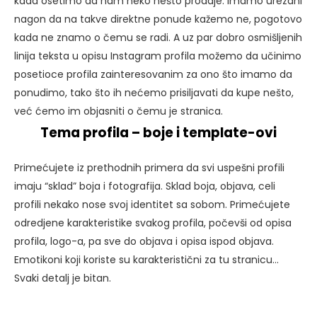
kada osetimo da nam neko nešto prodaje. Imamo urezani
nagon da na takve direktne ponude kažemo ne, pogotovo
kada ne znamo o čemu se radi. A uz par dobro osmišljenih
linija teksta u opisu Instagram profila možemo da učinimo
posetioce profila zainteresovanim za ono što imamo da
ponudimo, tako što ih nećemo prisiljavati da kupe nešto,
već ćemo im objasniti o čemu je stranica.
Tema profila – boje i template-ovi
Primećujete iz prethodnih primera da svi uspešni profili
imaju “sklad” boja i fotografija. Sklad boja, objava, celi
profili nekako nose svoj identitet sa sobom. Primećujete
odredjene karakteristike svakog profila, počevši od opisa
profila, logo-a, pa sve do objava i opisa ispod objava.
Emotikoni koji koriste su karakteristični za tu stranicu…
Svaki detalj je bitan.