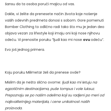
šansu da ta osoba poruči majicu od vas.
Dakle, vi želite da prenesete način života koje nošenje
vaših odevnih predmeta donosi s sobom. Gore pomenuti
Bomber Clothing to odlično radi tako što mu je jedan deo
objava vezan za lifestyle koji imaju oni koji nose njihovu
odeću. Vi prenosite poruku “ljudi kao mi nose
ovu
odeću”.
Evo još jednog primera.
Koju poruku Milimetar želi da prenese ovde?
Mislim da je nešto slično ovome:
ljudi kao mi letuju na
egzotičnim destinacijama, puše tompus i vole luksuz.
Prepoznaju se po našim odelima koji su radjeni po meri od
najkvalitetnijeg materijala, i cene unikatnost naših
proizvoda.