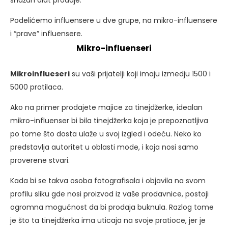
snažan alat prodaje.
Podelićemo influensere u dve grupe, na mikro-influensere
i “prave” influensere.
Mikro-influenseri
Mikroinflueseri
su vaši prijatelji koji imaju izmedju 1500 i
5000 pratilaca.
Ako na primer prodajete majice za tinejdžerke, idealan
mikro-influenser bi bila tinejdžerka koja je prepoznatljiva
po tome što dosta ulaže u svoj izgled i odeću. Neko ko
predstavlja autoritet u oblasti mode, i koja nosi samo
proverene stvari.
Kada bi se takva osoba fotografisala i objavila na svom
profilu sliku gde nosi proizvod iz vaše prodavnice, postoji
ogromna mogućnost da bi prodaja buknula. Razlog tome
je što ta tinejdžerka ima uticaja na svoje pratioce, jer je