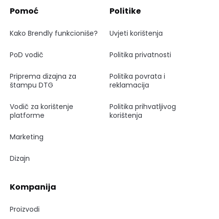
Pomoć
Politike
Kako Brendly funkcioniše?
Uvjeti korištenja
PoD vodič
Politika privatnosti
Priprema dizajna za
Politika povrata i
štampu DTG
reklamacija
Vodič za korištenje
Politika prihvatljivog
platforme
korištenja
Marketing
Dizajn
Kompanija
Proizvodi