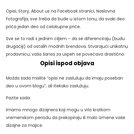
Opisi, Story, About us na Facebook stranici, Naslovna
fotografija, sve treba da bude u istom tonu, da svaki deo
priča jedan deo od celokupne priče.
Sve se to radi s jednim ciljem – da se diferenciraju (budu
drugačiji) od ostalih modnih brendova. Stvarajući unikatnu
prodavnicu, vaša šansa za uspeh se povećava drastično.
Opisi ispod objava
Možda sada mislite “opisi ne zaslužuju da imaju poseban
deo u ovom blogu”, ali itekako zaslužuju.
Pazite sada.
Imamo mnogo dizajnera koji mogu u vrlo kratkom
vremenskom periodu da prekopiraju ili malo izmene vaše
dizajne za majice.