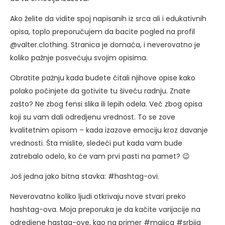
Ako želite da vidite spoj napisanih iz srca ali i edukativnih
opisa, toplo preporučujem da bacite pogled na profil
@valter.clothing. Stranica je domaća, i neverovatno je
koliko pažnje posvećuju svojim opisima.
Obratite pažnju kada budete čitali njihove opise kako
polako počinjete da gotivite tu šiveću radnju. Znate
zašto? Ne zbog fensi slika ili lepih odela. Več zbog opisa
koji su vam dali odredjenu vrednost. To se zove
kvalitetnim opisom – kada izazove emociju kroz davanje
vrednosti. Šta mislite, sledeći put kada vam bude
zatrebalo odelo, ko će vam prvi pasti na pamet? 😉
Još jedna jako bitna stavka: #hashtag-ovi.
Neverovatno koliko ljudi otkrivaju nove stvari preko
hashtag-ova. Moja preporuka je da kačite varijacije na
odredjene hastag-ove, kao na primer #majica #srbija