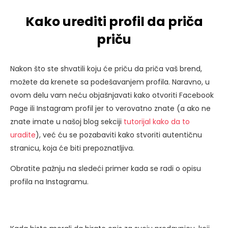
Kako urediti profil da priča
priču
Nakon što ste shvatili koju će priču da priča vaš brend,
možete da krenete sa podešavanjem profila. Naravno, u
ovom delu vam neću objašnjavati kako otvoriti Facebook
Page ili Instagram profil jer to verovatno znate (a ako ne
znate imate u našoj blog sekciji
tutorijal kako da to
uradite
), već ću se pozabaviti kako stvoriti autentičnu
stranicu, koja će biti prepoznatljiva.
Obratite pažnju na sledeći primer kada se radi o opisu
profila na Instagramu.