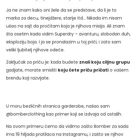
Ja ne znam kako oni žele da se predstave, da li je to
marka za decu, tinejdžere, starije itd… Nikada im nisam
ušao na sajt da pročitam koja je njihova misija. Ali znam
šta osetim kada vidim Superdry – avanturu, slobodan duh,
eksploziju boja. I ja se pronalazim u toj priči, i zato sam
veliki ljubitelj njihove odeće.
Zaključak za priču je: kada budete
znali koju ciljnu grupu
gadjate, morate smisliti
koju ćete priču pričati
o vašem
brendu koji razvijate.
U moru bezličnih stranica garderobe, našao sam
@bomberclothing kao primer koji se izdvaja od ostalih.
Na ovom primeru ćemo da vidimo zašto Bomber za sada
ima 19 hiljada pratilaca na Instagramu, i zašto se njihov