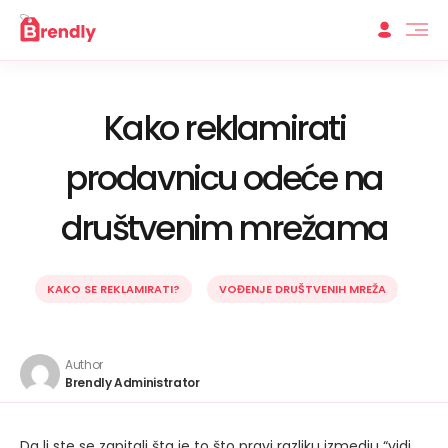
Kako reklamirati
prodavnicu odeće na
društvenim mrežama
KAKO SE REKLAMIRATI?
VOĐENJE DRUŠTVENIH MREŽA
Author
Brendly Administrator
Da li ste se zapitali šta je to što pravi razliku izmedju “vidi