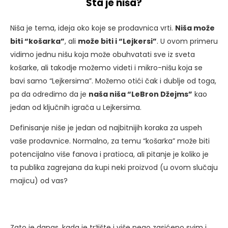
Šta je niša?
Niša je tema, ideja oko koje se prodavnica vrti.
Niša može
biti “košarka”
, ali
može biti i “Lejkersi”
. U ovom primeru
vidimo jednu nišu koja može obuhvatati sve iz sveta
košarke, ali takodje možemo videti i mikro-nišu koja se
bavi samo “Lejkersima”. Možemo otići čak i dublje od toga,
pa da odredimo da je
naša niša “LeBron Džejms”
kao
jedan od ključnih igrača u Lejkersima.
Definisanje niše je jedan od najbitnijih koraka za uspeh
vaše prodavnice. Normalno, za temu “košarka” može biti
potencijalno više fanova i pratioca, ali pitanje je koliko je
ta publika zagrejana da kupi neki proizvod (u ovom slučaju
majicu) od vas?
Zato je danas, kada je tržište i više nego zasićeno svim i