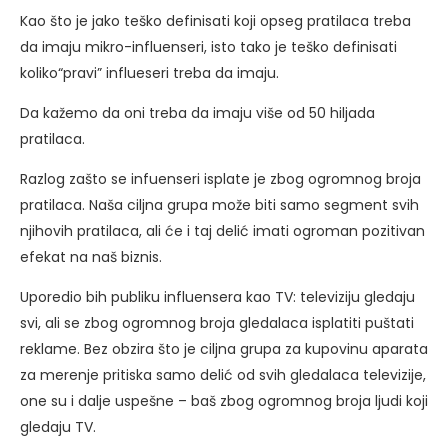
Kao što je jako teško definisati koji opseg pratilaca treba
da imaju mikro-influenseri, isto tako je teško definisati
koliko“pravi” influeseri treba da imaju.
Da kažemo da oni treba da imaju više od 50 hiljada
pratilaca.
Razlog zašto se infuenseri isplate je zbog ogromnog broja
pratilaca. Naša ciljna grupa može biti samo segment svih
njihovih pratilaca, ali će i taj delić imati ogroman pozitivan
efekat na naš biznis.
Uporedio bih publiku influensera kao TV: televiziju gledaju
svi, ali se zbog ogromnog broja gledalaca isplatiti puštati
reklame. Bez obzira što je ciljna grupa za kupovinu aparata
za merenje pritiska samo delić od svih gledalaca televizije,
one su i dalje uspešne – baš zbog ogromnog broja ljudi koji
gledaju TV.