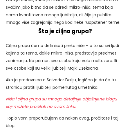
svačim jako bitno da se odredi mikro-niša, tema koja
nema kvantitavno mnogo ljubitelja, ali čija je publika
mnogo više zagrejanija nego kod neke “uopštene” teme.
Šta je ciljna grupa?
Ciljnu grupu ćemo definisati preko niše – a to su svi ljudi
kojima ta tema, dakle mikro-niša, predstavlja predmet
zanimanja. Na primer, sve osobe koje vole maltezere. Ili
sve osobe koji su veliki ljubitelji Majkl Džeksona.
Ako je prodavnica o Salvador Daliju, logično je da će tu
stranicu pratiti ljubitelji pomenutog umetnika.
Niša i ciljna grupa su mnogo detaljnije objašnjene blogu
koji možete pročitati na ovom linku.
Toplo vam preporučujem da nakon ovog, pročitate i taj
blog.