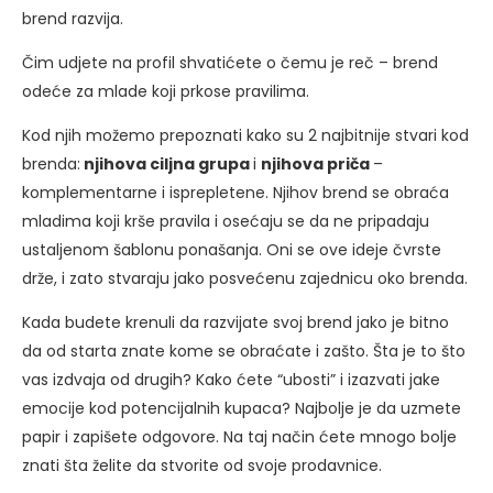
brend razvija.
Čim udjete na profil shvatićete o čemu je reč – brend
odeće za mlade koji prkose pravilima.
Kod njih možemo prepoznati kako su 2 najbitnije stvari kod
brenda:
njihova ciljna grupa
i
njihova priča
–
komplementarne i isprepletene. Njihov brend se obraća
mladima koji krše pravila i osećaju se da ne pripadaju
ustaljenom šablonu ponašanja. Oni se ove ideje čvrste
drže, i zato stvaraju jako posvećenu zajednicu oko brenda.
Kada budete krenuli da razvijate svoj brend jako je bitno
da od starta znate kome se obraćate i zašto. Šta je to što
vas izdvaja od drugih? Kako ćete “ubosti” i izazvati jake
emocije kod potencijalnih kupaca? Najbolje je da uzmete
papir i zapišete odgovore. Na taj način ćete mnogo bolje
znati šta želite da stvorite od svoje prodavnice.