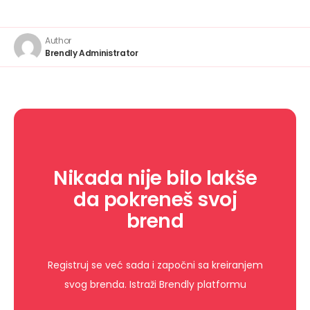
Author
Brendly Administrator
Nikada nije bilo lakše
da pokreneš svoj
brend
Registruj se već sada i započni sa kreiranjem
svog brenda. Istraži Brendly platformu