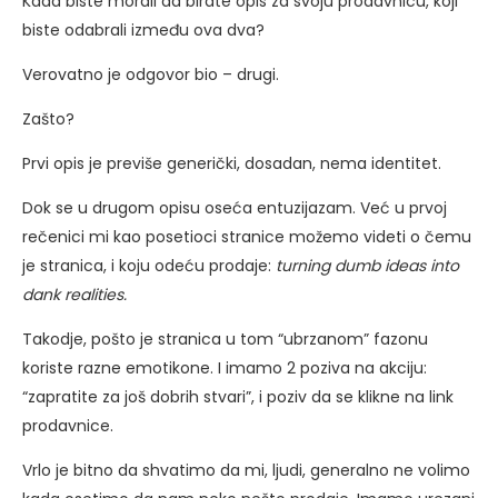
Kada biste morali da birate opis za svoju prodavnicu, koji
biste odabrali između ova dva?
Verovatno je odgovor bio – drugi.
Zašto?
Prvi opis je previše generički, dosadan, nema identitet.
Dok se u drugom opisu oseća entuzijazam. Već u prvoj
rečenici mi kao posetioci stranice možemo videti o čemu
je stranica, i koju odeću prodaje:
turning dumb ideas into
dank realities.
Takodje, pošto je stranica u tom “ubrzanom” fazonu
koriste razne emotikone. I imamo 2 poziva na akciju:
“zapratite za još dobrih stvari”, i poziv da se klikne na link
prodavnice.
Vrlo je bitno da shvatimo da mi, ljudi, generalno ne volimo