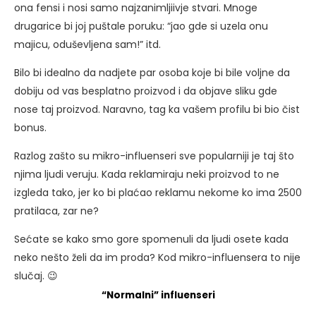
ona fensi i nosi samo najzanimljiivje stvari. Mnoge
drugarice bi joj puštale poruku: “jao gde si uzela onu
majicu, oduševljena sam!” itd.
Bilo bi idealno da nadjete par osoba koje bi bile voljne da
dobiju od vas besplatno proizvod i da objave sliku gde
nose taj proizvod. Naravno, tag ka vašem profilu bi bio čist
bonus.
Razlog zašto su mikro-influenseri sve popularniji je taj što
njima ljudi veruju. Kada reklamiraju neki proizvod to ne
izgleda tako, jer ko bi plaćao reklamu nekome ko ima 2500
pratilaca, zar ne?
Sećate se kako smo gore spomenuli da ljudi osete kada
neko nešto želi da im proda? Kod mikro-influensera to nije
slučaj. 😉
“Normalni” influenseri