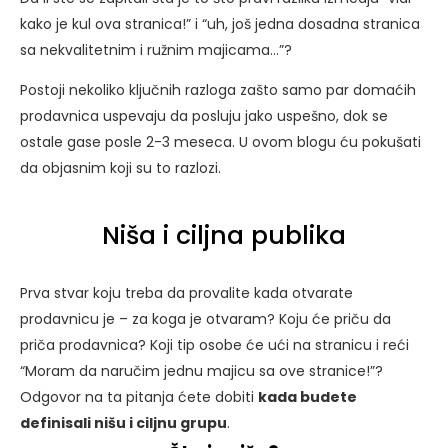
kako je kul ova stranica!” i “uh, još jedna dosadna stranica
sa nekvalitetnim i ružnim majicama…”?
Postoji nekoliko ključnih razloga zašto samo par domaćih
prodavnica uspevaju da posluju jako uspešno, dok se
ostale gase posle 2-3 meseca. U ovom blogu ću pokušati
da objasnim koji su to razlozi.
Niša i ciljna publika
Prva stvar koju treba da provalite kada otvarate
prodavnicu je – za koga je otvaram? Koju će priču da
priča prodavnica? Koji tip osobe će ući na stranicu i reći
“Moram da naručim jednu majicu sa ove stranice!”?
Odgovor na ta pitanja ćete dobiti
kada budete
definisali nišu i ciljnu grupu
.