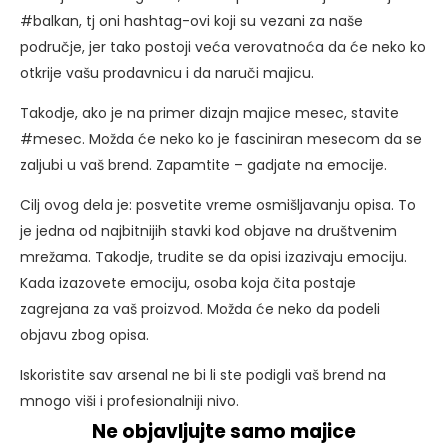
#balkan, tj oni hashtag-ovi koji su vezani za naše
područje, jer tako postoji veća verovatnoća da će neko ko
otkrije vašu prodavnicu i da naruči majicu.
Takodje, ako je na primer dizajn majice mesec, stavite
#mesec. Možda će neko ko je fasciniran mesecom da se
zaljubi u vaš brend. Zapamtite – gadjate na emocije.
Cilj ovog dela je: posvetite vreme osmišljavanju opisa. To
je jedna od najbitnijih stavki kod objave na društvenim
mrežama. Takodje, trudite se da opisi izazivaju emociju.
Kada izazovete emociju, osoba koja čita postaje
zagrejana za vaš proizvod. Možda će neko da podeli
objavu zbog opisa.
Iskoristite sav arsenal ne bi li ste podigli vaš brend na
mnogo viši i profesionalniji nivo.
Ne objavljujte samo majice