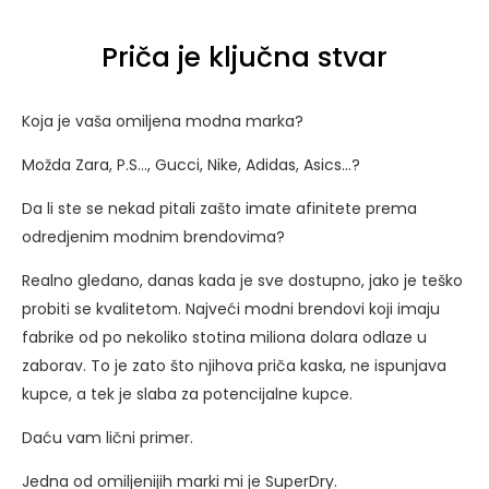
Priča je ključna stvar
Koja je vaša omiljena modna marka?
Možda Zara, P.S…, Gucci, Nike, Adidas, Asics…?
Da li ste se nekad pitali zašto imate afinitete prema
odredjenim modnim brendovima?
Realno gledano, danas kada je sve dostupno, jako je teško
probiti se kvalitetom. Najveći modni brendovi koji imaju
fabrike od po nekoliko stotina miliona dolara odlaze u
zaborav. To je zato što njihova priča kaska, ne ispunjava
kupce, a tek je slaba za potencijalne kupce.
Daću vam lični primer.
Jedna od omiljenijih marki mi je SuperDry.