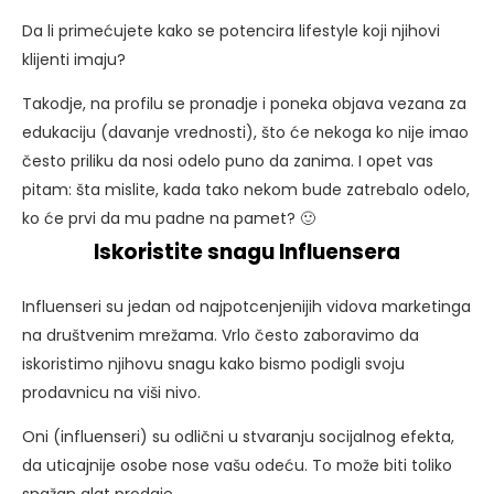
Da li primećujete kako se potencira lifestyle koji njihovi
klijenti imaju?
Takodje, na profilu se pronadje i poneka objava vezana za
edukaciju (davanje vrednosti), što će nekoga ko nije imao
često priliku da nosi odelo puno da zanima. I opet vas
pitam: šta mislite, kada tako nekom bude zatrebalo odelo,
ko će prvi da mu padne na pamet? 🙂
Iskoristite snagu Influensera
Influenseri su jedan od najpotcenjenijih vidova marketinga
na društvenim mrežama. Vrlo često zaboravimo da
iskoristimo njihovu snagu kako bismo podigli svoju
prodavnicu na viši nivo.
Oni (influenseri) su odlični u stvaranju socijalnog efekta,
da uticajnije osobe nose vašu odeću. To može biti toliko