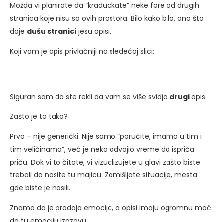
Možda vi planirate da “kraduckate” neke fore od drugih
stranica koje nisu sa ovih prostora. Bilo kako bilo, ono što
daje
dušu stranici
jesu opisi.
Koji vam je opis privlačniji na sledećoj slici:
Siguran sam da ste rekli da vam se više svidja
drugi
opis.
Zašto je to tako?
Prvo – nije generički. Nije samo “poručite, imamo u tim i
tim veličinama”, već je neko odvojio vreme da ispriča
priču. Dok vi to čitate, vi vizualizujete u glavi zašto biste
trebali da nosite tu majicu. Zamišljate situacije, mesta
gde biste je nosili.
Znamo da je prodaja emocija, a opisi imaju ogromnu moć
da tu emociju izazovu.