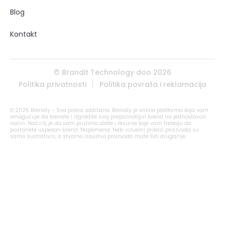
Blog
Kontakt
© Brandit Technology doo 2026
Politika privatnosti
Politika povrata i reklamacija
© 2025 Brendly - Sva prava zadržana. Brendly je online platforma koja vam
omogućuje da kreirate i izgradite svoj prepoznatljivi brend na jednostavan
način. Naš cilj je da vam pružimo alate i resurse koje vam trebaju da
postanete uspešan brend. Napomena: Neki vizuelni prikazi proizvoda su
samo ilustrativni, a stvarno iskustvo proizvoda može biti drugačije.