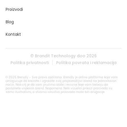
Proizvodi
Blog
Kontakt
© Brandit Technology doo 2026
Politika privatnosti
Politika povrata i reklamacija
© 2025 Brendly - Sva prava zadržana. Brendly je online platforma koja vam
omogućuje da kreirate i izgradite svoj prepoznatljivi brend na jednostavan
način. Naš cilj je da vam pružimo alate i resurse koje vam trebaju da
postanete uspešan brend. Napomena: Neki vizuelni prikazi proizvoda su
samo ilustrativni, a stvarno iskustvo proizvoda može biti drugačije.