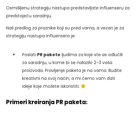
Osmišljenu strategiju nastupa predstavljate influenseru za
predstojeću saradnju.
Naš predlog za praznike koji su pred vama, a vezan je za
strategiju nastupa influensera je:
Poslati
PR pakete
ljudima za koje ste se odlučili
za saradnju, u kome bi se nalazilo 2-3 vaša
proizvoda. Pravljenje paketa je na vama. Budite
kreativni na svoj način, a mi ćemo vam dati
ideje koje možete iskoristiti.
Primeri kreiranja PR paketa: