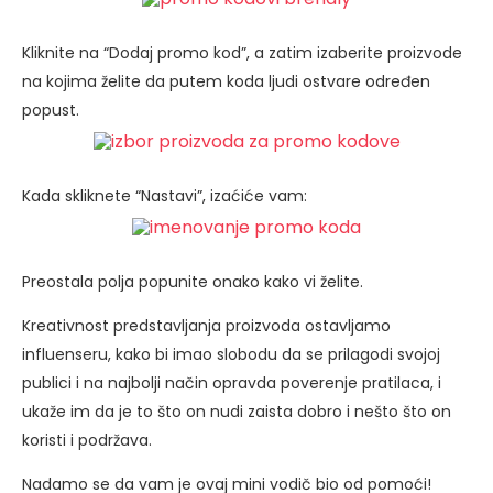
Kliknite na “Dodaj promo kod”, a zatim izaberite proizvode
na kojima želite da putem koda ljudi ostvare određen
popust.
Kada skliknete “Nastavi”, izaćiće vam:
Preostala polja popunite onako kako vi želite.
Kreativnost predstavljanja proizvoda ostavljamo
influenseru, kako bi imao slobodu da se prilagodi svojoj
publici i na najbolji način opravda poverenje pratilaca, i
ukaže im da je to što on nudi zaista dobro i nešto što on
koristi i podržava.
Nadamo se da vam je ovaj mini vodič bio od pomoći!