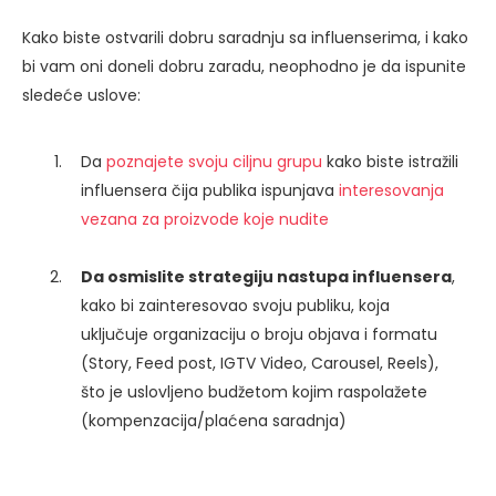
Kako biste ostvarili dobru saradnju sa influenserima, i kako
bi vam oni doneli dobru zaradu, neophodno je da ispunite
sledeće uslove:
Da
poznajete svoju ciljnu grupu
kako biste istražili
influensera čija publika ispunjava
interesovanja
vezana za proizvode koje nudite
Da osmislite strategiju nastupa influensera
,
kako bi zainteresovao svoju publiku, koja
uključuje organizaciju o broju objava i formatu
(Story, Feed post, IGTV Video, Carousel, Reels),
što je uslovljeno budžetom kojim raspolažete
(kompenzacija/plaćena saradnja)