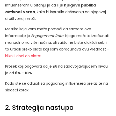
influenserom u pitanju je da li
je njegova publika
aktivna i verna
, kako bi ispratila dešavanja na njegovoj
društvenoj mreži.
Metrika koja vam može pomoći da saznate ove
informacije je
Engagement Rate
. Njega možete izračunati
manualno na više načina, ali zašto ne biste olakšali sebi i
to uradili preko alata koji sam obračunava ovu vrednost –
klikni i dođi do alata!
Prosek koji odgovara da je
ER
na zadovoljavajućem nivou
je od
6% – 10%
.
Kada ste se odlučili za pogodnog influensera prelazite na
sledeći korak.
2. Strategija nastupa