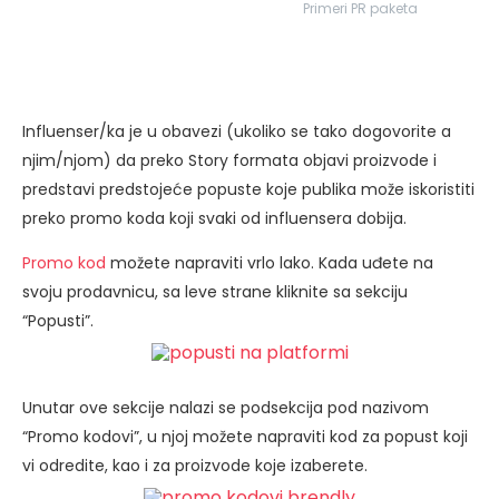
Primeri PR paketa
Influenser/ka je u obavezi (ukoliko se tako dogovorite a
njim/njom) da preko Story formata objavi proizvode i
predstavi predstojeće popuste koje publika može iskoristiti
preko promo koda koji svaki od influensera dobija.
Promo kod
možete napraviti vrlo lako. Kada uđete na
svoju prodavnicu, sa leve strane kliknite sa sekciju
“Popusti”.
Unutar ove sekcije nalazi se podsekcija pod nazivom
“Promo kodovi”, u njoj možete napraviti kod za popust koji
vi odredite, kao i za proizvode koje izaberete.