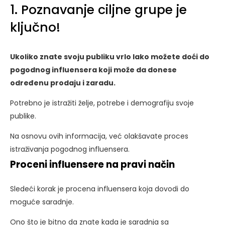
1. Poznavanje ciljne grupe je
ključno!
Ukoliko znate svoju publiku vrlo lako možete doći do
pogodnog influensera koji može da donese
određenu prodaju i zaradu.
Potrebno je istražiti želje, potrebe i demografiju svoje
publike.
Na osnovu ovih informacija, već olakšavate proces
istraživanja pogodnog influensera.
Proceni influensere na pravi način
Sledeći korak je procena influensera koja dovodi do
moguće saradnje.
Ono što je bitno da znate kada je saradnja sa