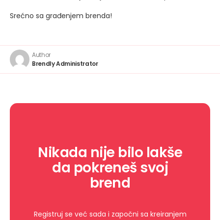
Srećno sa građenjem brenda!
Author
Brendly Administrator
Nikada nije bilo lakše
da pokreneš svoj
brend
Registruj se već sada i započni sa kreiranjem