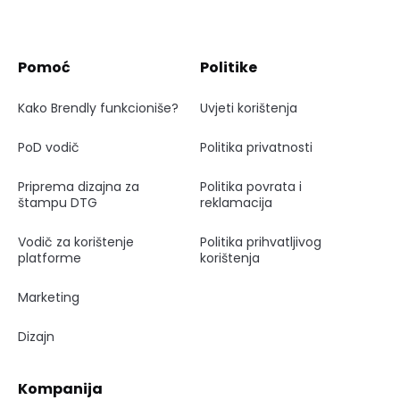
Pomoć
Politike
Kako Brendly funkcioniše?
Uvjeti korištenja
PoD vodič
Politika privatnosti
Priprema dizajna za
Politika povrata i
štampu DTG
reklamacija
Vodič za korištenje
Politika prihvatljivog
platforme
korištenja
Marketing
Dizajn
Kompanija