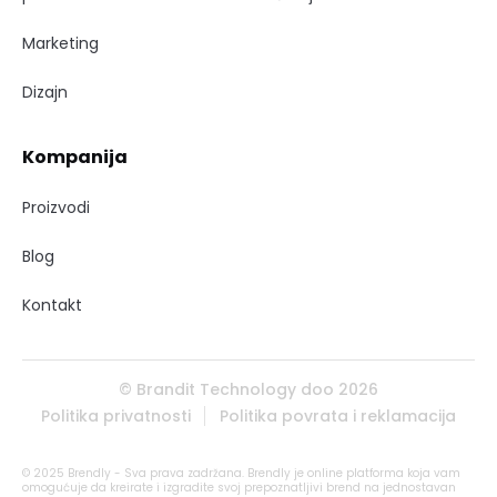
Marketing
Dizajn
Kompanija
Proizvodi
Blog
Kontakt
© Brandit Technology doo 2026
Politika privatnosti
Politika povrata i reklamacija
© 2025 Brendly - Sva prava zadržana. Brendly je online platforma koja vam
omogućuje da kreirate i izgradite svoj prepoznatljivi brend na jednostavan