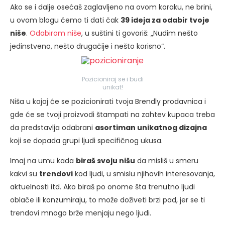
Ako se i dalje osećaš zaglavljeno na ovom koraku, ne brini,
u ovom blogu ćemo ti dati čak
39 ideja za odabir tvoje
niše
.
Odabirom niše
, u suštini ti govoriš: „Nudim nešto
jedinstveno, nešto drugačije i nešto korisno“.
Pozicioniraj se i budi
unikat!
Niša u kojoj će se pozicionirati tvoja Brendly prodavnica i
gde će se tvoji proizvodi štampati na zahtev kupaca treba
da predstavlja odabrani
asortiman unikatnog dizajna
koji se dopada grupi ljudi specifičnog ukusa.
Imaj na umu kada
biraš svoju nišu
da misliš u smeru
kakvi su
trendovi
kod ljudi, u smislu njihovih interesovanja,
aktuelnosti itd. Ako biraš po onome šta trenutno ljudi
oblače ili konzumiraju, to može doživeti brzi pad, jer se ti
trendovi mnogo brže menjaju nego ljudi.