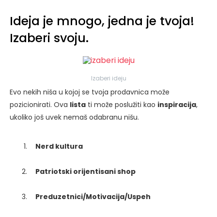
Ideja je mnogo, jedna je tvoja!
Izaberi svoju.
Izaberi ideju
Evo nekih niša u kojoj se tvoja prodavnica može
pozicionirati. Ova
lista
ti može poslužiti kao
inspiracija
,
ukoliko još uvek nemaš odabranu nišu.
Nerd kultura
Patriotski orijentisani shop
Preduzetnici/Motivacija/Uspeh