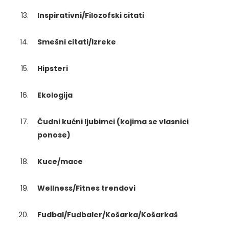
Inspirativni/Filozofski citati
Smešni citati/Izreke
Hipsteri
Ekologija
Čudni kućni ljubimci (kojima se vlasnici
ponose)
Kuce/mace
Wellness/Fitnes trendovi
Fudbal/Fudbaler/Košarka/Košarkaš