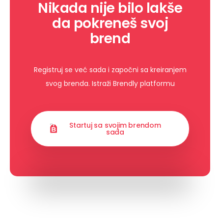
Nikada nije bilo lakše
da pokreneš svoj
brend
Registruj se već sada i započni sa kreiranjem
svog brenda. Istraži Brendly platformu
Startuj sa svojim brendom
sada