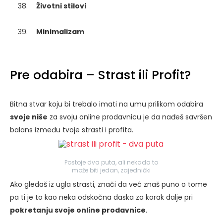
Životni stilovi
Minimalizam
Pre odabira – Strast ili Profit?
Bitna stvar koju bi trebalo imati na umu prilikom odabira
svoje niše
za svoju online prodavnicu je da nađeš savršen
balans između tvoje strasti i profita.
Postoje dva puta, ali nekada to
može biti jedan, zajednički
Ako gledaš iz ugla strasti, znači da već znaš puno o tome
pa ti je to kao neka odskočna daska za korak dalje pri
pokretanju svoje online prodavnice
.