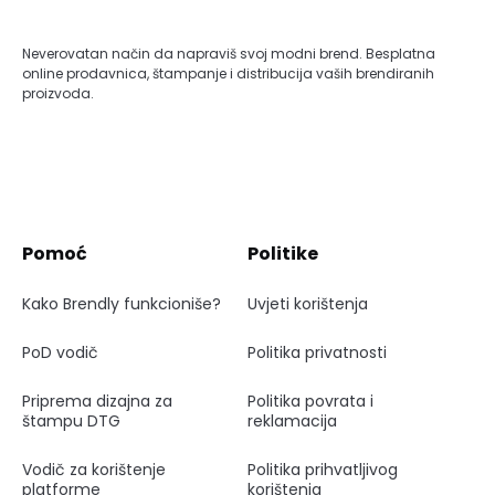
Neverovatan način da napraviš svoj modni brend. Besplatna
online prodavnica, štampanje i distribucija vaših brendiranih
proizvoda.
Pomoć
Politike
Kako Brendly funkcioniše?
Uvjeti korištenja
PoD vodič
Politika privatnosti
Priprema dizajna za
Politika povrata i
štampu DTG
reklamacija
Vodič za korištenje
Politika prihvatljivog
platforme
korištenja