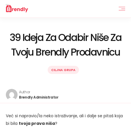
39 Ideja Za Odabir Niše Za
Tvoju Brendly Prodavnicu
CILJNA GRUPA
Author
Brendly Administrator
Već si napravio/la neko istraživanje, ali i dalje se pitaš koja
bi bila
tvoja prava niša
?