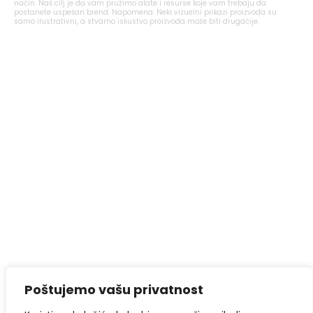
način. Naš cilj je da vam pružimo alate i resurse koje vam trebaju da
postanete uspešan brend. Napomena: Neki vizuelni prikazi proizvoda su
samo ilustrativni, a stvarno iskustvo proizvoda može biti drugačije.
Poštujemo vašu privatnost