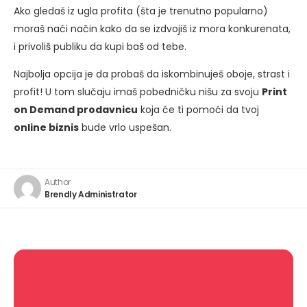
Ako gledaš iz ugla profita (šta je trenutno popularno)
moraš naći način kako da se izdvojiš iz mora konkurenata,
i privoliš publiku da kupi baš od tebe.
Najbolja opcija je da probaš da iskombinuješ oboje, strast i
profit! U tom slučaju imaš pobedničku nišu za svoju
Print
on Demand prodavnicu
koja će ti pomoći da tvoj
online biznis
bude vrlo uspešan.
Author
Brendly Administrator